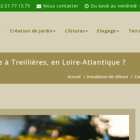
02.51.77.15.75
Nous contacter
Du lundi au vendredi 
Création de jardin
Clôtures
Elagage
Terr
à Treillières, en Loire-Atlantique ?
Accueil
/
Installation de clôture
/
Co