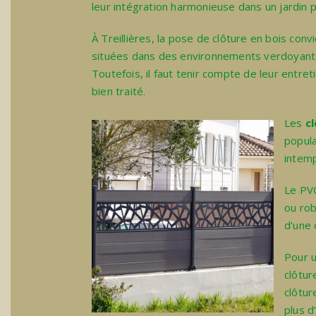
leur intégration harmonieuse dans un jardin 
À Treillières, la
pose de clôture en bois
convi
situées dans des environnements verdoyant
Toutefois, il faut tenir compte de leur entretie
bien traité.
Les
c
popula
intemp
Le PVC
ou rob
d’une 
Pour u
clôtur
clôtur
plus d’