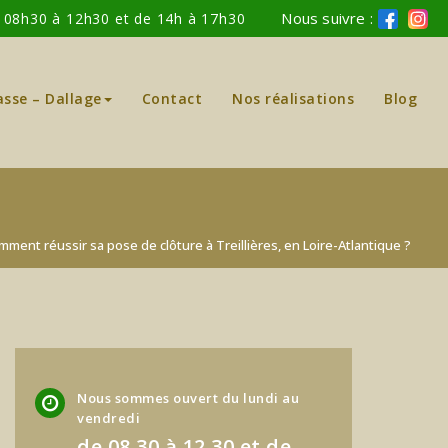
Nous suivre :
: 08h30 à 12h30 et de 14h à 17h30
asse – Dallage
Contact
Nos réalisations
Blog
mment réussir sa pose de clôture à Treillières, en Loire-Atlantique ?
Nous sommes ouvert du lundi au
vendredi
de 08.30 à 12.30 et de