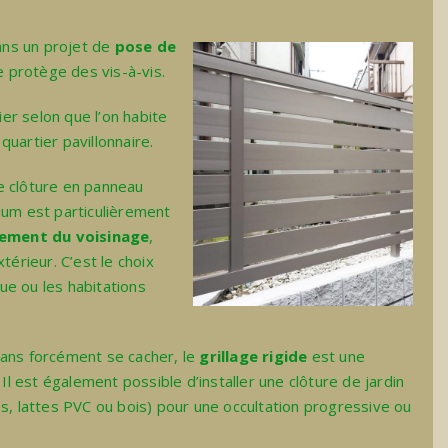
dans un projet de
pose de
re protège des vis-à-vis.
ier selon que l’on habite
uartier pavillonnaire.
ne clôture en panneau
ium est particulièrement
tement du voisinage
,
térieur. C’est le choix
rue ou les habitations
sans forcément se cacher, le
grillage rigide
est une
. Il est également possible d’
installer une clôture de jardin
s, lattes PVC ou bois) pour une occultation progressive ou