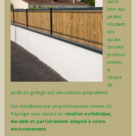
aussi
bien aux
jardins
résident
iels
qu’aux
terrains
professi
onnels,
la
clôture
de
jardin en grillage est une solution polyvalente.
Son installation par un professionnel comme CS
Paysage vous assure un r
ésultat esthétique,
durable et parfaitement adapté à votre
environnement
.