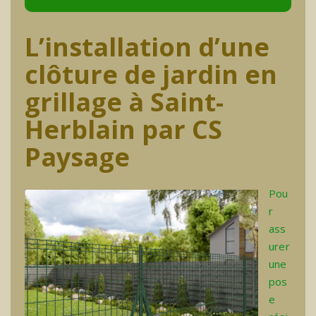
L’installation d’une
clôture de jardin en
grillage à Saint-
Herblain par CS
Paysage
Pou
r
ass
urer
une
pos
e