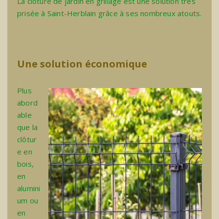
La clôture de jardin en grillage est une solution très
prisée à Saint-Herblain grâce à ses nombreux atouts.
Une solution économique
Plus
abord
able
que la
clôtur
e en
bois,
en
alumini
um ou
en