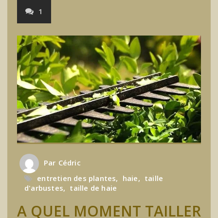
1
Par
Cédric
entretien des plantes
,
haie
,
taille
d'arbustes
,
taille de haie
A QUEL MOMENT TAILLER