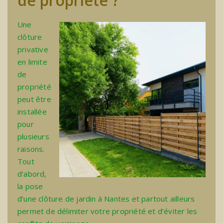
de propriété ?
Une
clôture
privative
en limite
de
propriété
peut être
installée
pour
plusieurs
raisons.
Tout
d’abord,
la
pose
d’une clôture de jardin à Nantes
et partout ailleurs
permet de délimiter votre propriété et d’éviter les