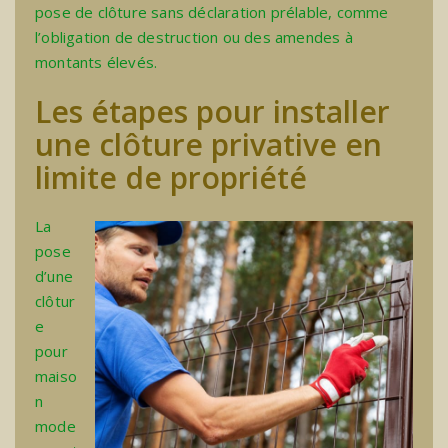
pose de clôture sans déclaration prélable
, comme
l’obligation de destruction ou des amendes à
montants élevés.
Les étapes pour installer
une clôture privative en
limite de propriété
La
pose
d’une
clôtur
e
pour
maiso
n
mode