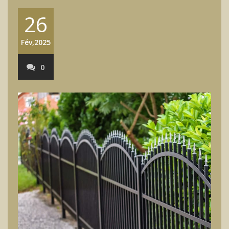
26
Fév,2025
0