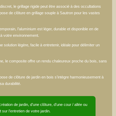
 discret, le grillage rigide peut être associé à des occultations
pose de clôture en grillage souple à Sautron
pour les vastes
mporain, l’aluminium est léger, durable et disponible en de
 à votre environnement.
olution légère, facile à entretenir, idéale pour délimiter un
e, le composite offre un rendu chaleureux proche du bois, sans
pose de clôture de jardin en bois
s’intègre harmonieusement à
sa durabilité.
réation de jardin, d’une clôture, d’une cour / allée ou
sur l’entretien de votre jardin.