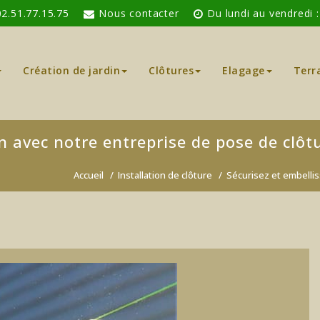
02.51.77.15.75
Nous contacter
Du lundi au vendredi 
Création de jardin
Clôtures
Elagage
Terr
in avec notre entreprise de pose de clôt
Accueil
/
Installation de clôture
/
Sécurisez et embellis