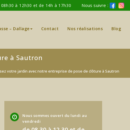
Nous suivre :
: 08h30 à 12h30 et de 14h à 17h30
asse – Dallage
Contact
Nos réalisations
Blog
ure à Sautron
sez votre jardin avec notre entreprise de pose de clôture à Sautron
Nous sommes ouvert du lundi au
vendredi
de 08.30 à 12.30 et de