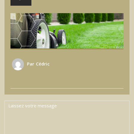
Par
Cédric