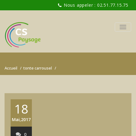
Nous appeler : 02.51.77.15.75
TOGG
NAVIG
Accueil
/
tonte carrousel
/
18
Mai,2017
0