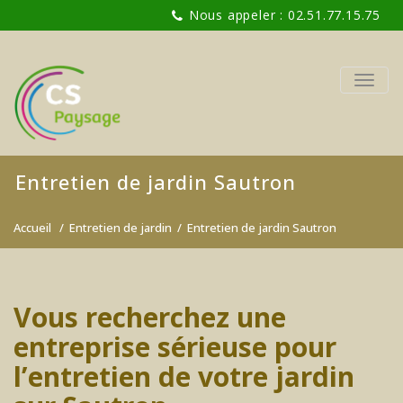
Nous appeler : 02.51.77.15.75
TOGG
NAVIG
Entretien de jardin Sautron
Accueil
/
Entretien de jardin
/
Entretien de jardin Sautron
Vous recherchez une
entreprise sérieuse pour
l’entretien de votre jardin