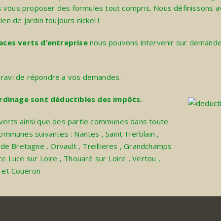
s vous proposer des formules tout compris. Nous définissons a
en de jardin toujours nickel !
aces verts d’entreprise
nous pouvons intervenir sur demande
s ravi de répondre a vos demandes.
jardinage sont déductibles des impôts.
 verts ainsi que des partie communes dans toute
 communes suivantes :
Nantes
,
Saint-Herblain
,
 de Bretagne
,
Orvault
,
Treillieres
,
Grandchamps
te Luce sur Loire
,
Thouaré sur Loire
,
Vertou
,
et
Coueron