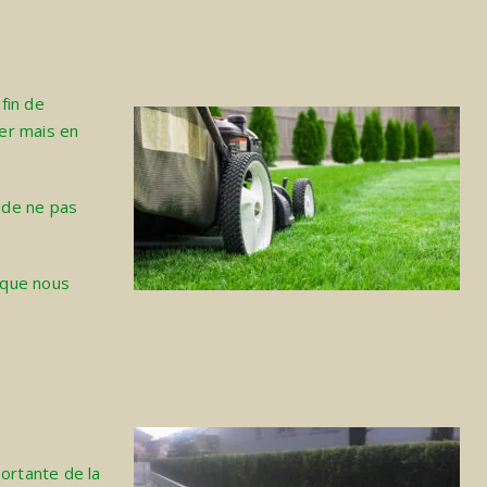
fin de
ier mais en
 de ne pas
 que nous
portante de la