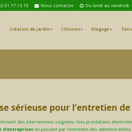
02.51.77.15.75
Nous contacter
Du lundi au vendredi 
Création de jardin
Clôtures
Elagage
Terr
e sérieuse pour l’entretien de
ntissent des interventions soignées. Nos prestations d’entretie
n d’entreprises
en passant par l’entretien des administrations