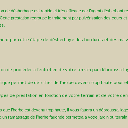
on de désherbage est rapide et très efficace car l’agent désherbant re
Cette prestation regroupe le traitement par pulvérisation des cours et a
es.
rement par cette étape de désherbage des bordures et des mass
ion de procéder a l’entretien de votre terrain par débroussailla
anique permet de défricher de l’herbe devenu trop haute pour ê
es de prestation en fonction de votre terrain et de votre de
is que l’herbe est devenu trop haute, il vous faudra un débroussaillag
’un ramassage de l’herbe fauchée permettra a votre jardin ou terrain 