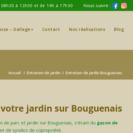
Nous suivre :
: 08h30 à 12h30 et de 14h à 17h30
asse – Dallage
Contact
Nos réalisations
Blog
Accueil
/
Entretien de jardin
/
Entretien de jardin Bouguenais
 votre jardin sur Bouguenais
n de parc et jardin sur Bouguenais, s’étant du
gazon de
 et de syndics de copropriété.