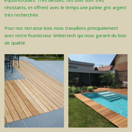
imputrescibles. Très denses, ces bois sont très
résistants, et offrent avec le temps une patine gris argent
très recherchée.
Pour nos terrasse bois nous travaillons principalement
avec notre fournisseur
timbertech
qui nous garanti du bois
de qualité.